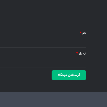
گ
ا
ه
*
نام
*
ایمیل
*