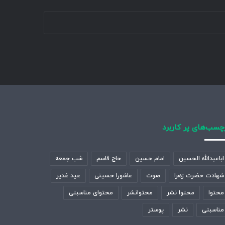
چسب‌های پر کاربرد
اباعبدالله الحسین
امام حسین
حاج قاسم
شب جمعه
شهادت حضرت زهرا
صوت
عاشورا حسینی
عید غدیر
محتوا
محتوا نشر
محتوانشر
محتوای مناسبتی
مناسبتی
نشر
پوستر