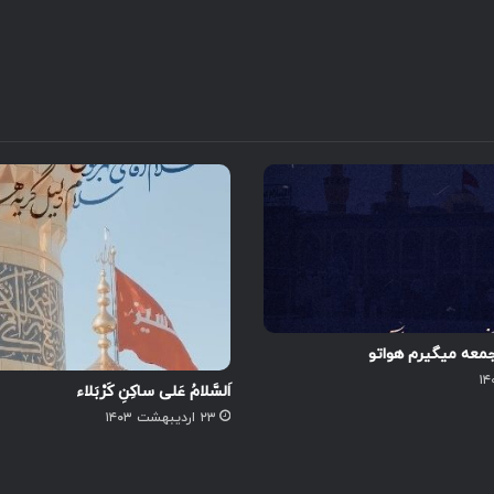
عه میگیرم هواتو
اَلسَّلامُ عَلى ساکِنِ کَرْبَلاء
۲۳ اردیبهشت ۱۴۰۳