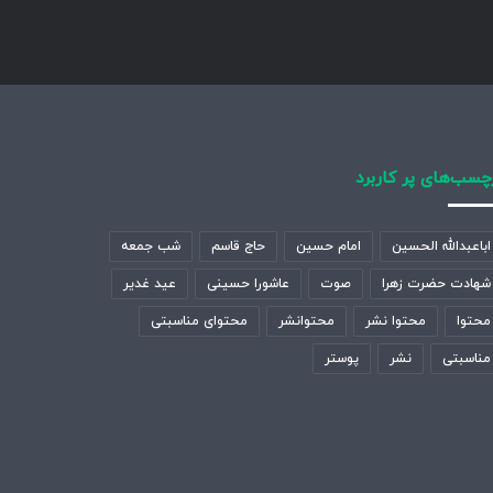
چسب‌های پر کاربرد
اباعبدالله الحسین
امام حسین
حاج قاسم
شب جمعه
شهادت حضرت زهرا
صوت
عاشورا حسینی
عید غدیر
محتوا
محتوا نشر
محتوانشر
محتوای مناسبتی
مناسبتی
نشر
پوستر