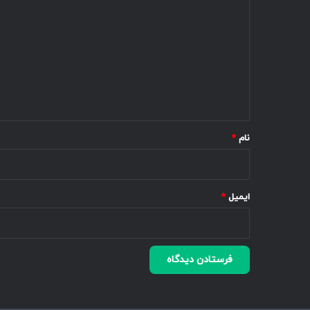
ی
د
گ
ا
ه
*
نام
*
ایمیل
*