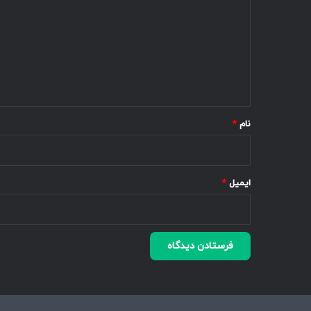
د
گ
ا
ه
*
نام
*
ایمیل
*