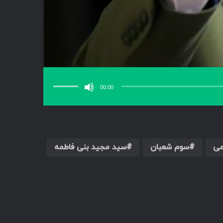
برای
افزایش
یا
00:00
کاهش
صدا
از
کلیدهای
بالا
و
پایین
استفاده
کنید.
می
سوم شعبان
سید مجید بنی فاطمه