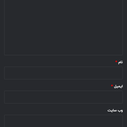
د
ی
د
گ
ا
ه
*
نام
*
ایمیل
*
وب‌ سایت