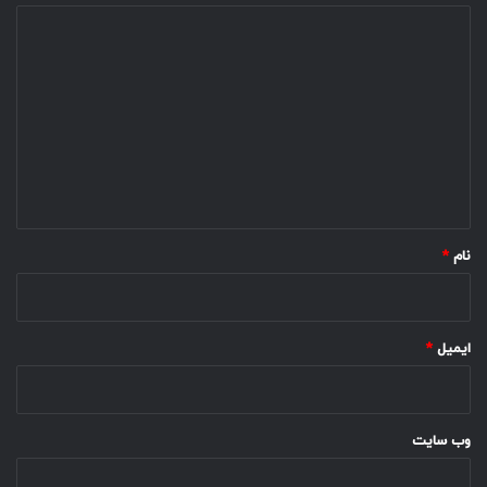
د
ی
د
گ
ا
ه
*
نام
*
ایمیل
*
وب‌ سایت