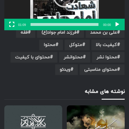
تفسیر
جبر و اختیار
دهمین امام شیعیان
زیارت جامعه کبیره
زیارت غدیریه
سامرا
01:09
00:00
علی بن محمد
فرزند امام جواد(ع)
فقه
کیفیت بالا
متوکل
محتوا
محتوا نشر
محتوانشر
محتوای با کیفیت
محتوای مناسبتی
ویدئو
نوشته های مشابه