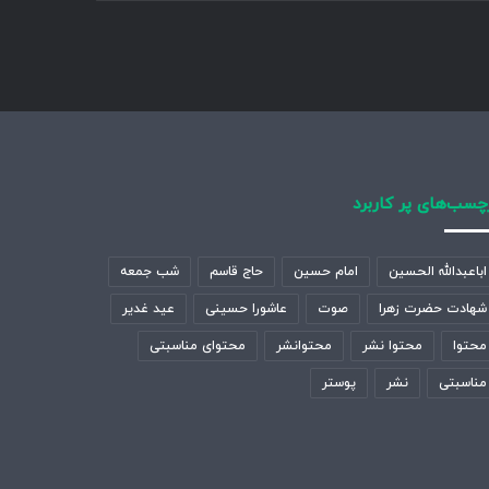
چسب‌های پر کاربرد
اباعبدالله الحسین
امام حسین
حاج قاسم
شب جمعه
شهادت حضرت زهرا
صوت
عاشورا حسینی
عید غدیر
محتوا
محتوا نشر
محتوانشر
محتوای مناسبتی
مناسبتی
نشر
پوستر