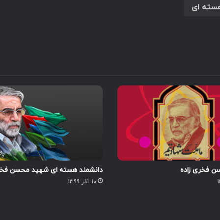
سته ای
 فخری زاده
دانشمند هسته ای شهید محسن فخری
۱۰ آذر ۱۳۹۹