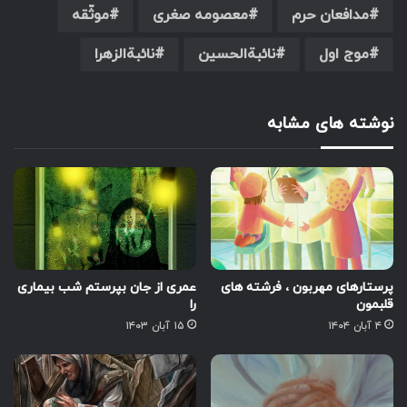
مدافعان حرم
معصومه صغری
موثّقه
موج اول
نائبةالحسین
نائبةالزهرا
نوشته های مشابه
پرستارهای مهربون ، فرشته های
عمری از جان بپرستم شب بیماری
قلبمون
را
۴ آبان ۱۴۰۴
۱۵ آبان ۱۴۰۳