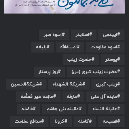
اپیدمی
اسلایدر
اسوه صبر
اسوه مقاومت
امینةالله
بلیغه
پوستر
حضرت زینب
حضرت زینب کبری (س)
روز پرستار
زینب کبری
شریکة الشهداء
شریکةالحسین
عابده آل علی
عارفه
عالِمه غیر مُعلَّمه
عقیلة النساء
عقیله بنی هاشم
فاضله
فصیحه
کامله
کرونا
مدافع سلامت