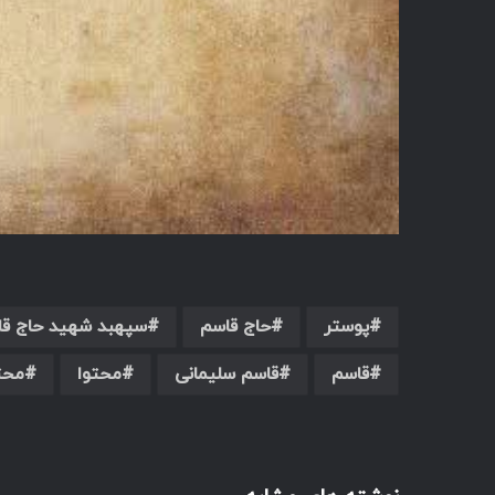
پوستر
حاج قاسم
سپهبد شهید حاج قا
قاسم
قاسم سلیمانی
محتوا
محت