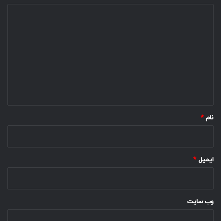
د
ی
د
گ
ا
ه
*
نام
*
ایمیل
*
وب‌ سایت