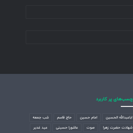
چسب‌های پر کاربرد
اباعبدالله الحسین
امام حسین
حاج قاسم
شب جمعه
شهادت حضرت زهرا
صوت
عاشورا حسینی
عید غدیر