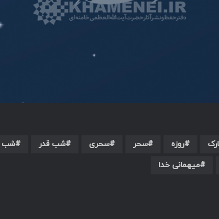
ارک
روزه
سحر
سحری
شب قدر
شب ه
میهمانی خدا