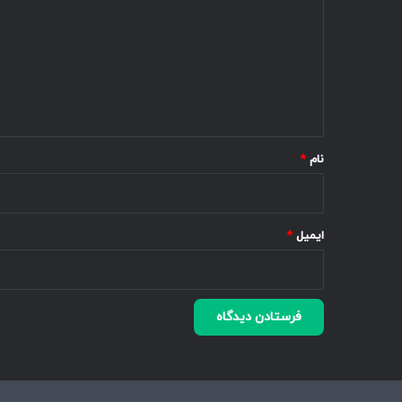
د
گ
ا
ه
*
نام
*
ایمیل
*