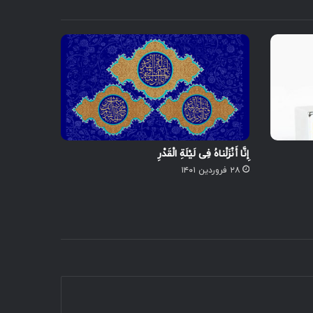
إِنَّا أَنْزَلْناهُ فِی لَیْلَةِ الْقَدْرِ
۲۸ فروردین ۱۴۰۱