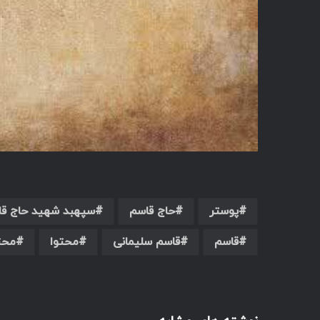
پوستر
حاج قاسم
سپهبد شهید حاج قا
قاسم
قاسم سلیمانی
محتوا
محت