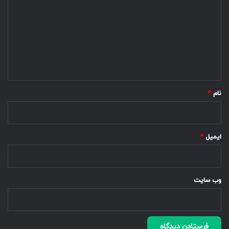
د
گ
ا
ه
*
نام
*
ایمیل
*
وب‌ سایت