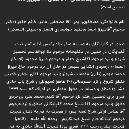
صحيح است)
نام خانوادگى: مصطفوى; پدر: آقا مصطفى; مادر: خانم هاجر (دختر
مرحوم آقاميرزا احمد مجتهد خوانسارى الاصل و خمينى المسكن)
صدور در گلپايگان به وسيله صفرى‏نژاد رئيس اداره آمار ثبت
گلپايگان در خمين در مكتبخانه مرحوم ملا ابوالقاسم تحصيل
شروع و نزد مرحوم آقاشيخ جعفر و مرحوم ميرزا محمود (افتخار
العلماء) درسهاى ابتدايى سپس در خلال آن نزد مرحوم حاج ميرزا
محمد مهدى (دايى) مقدمات شروع و نزد مرحوم آقاى نجفى خمينى
منطق شروع و نزد حضرت‏عالى (×) ظاهرا (سيوطى و شرح باب حادى
عشر و) منطق و مسلما در مطول مقدارى. در ادراك كه سنه ۱۳۳۹
قمرى براى تحصيل رفتم نزد مرحوم آقا شيخ محمد على بروجردى
مطول و نزد مرحوم آقا شيخ محمد گلپايگانى منطق و نزد مرحوم
آقا عباس اراكى شرح لمعه پس از هجرت به قم به دنبال هجرت
مرحوم آيت‏الله حاج شيخ عبدالكريم – رحمة الله عليه – (ظاهرا
هجرت ايشان رجب ۱۳۴۰ قمرى بود) هجرت آيت‏الله حائرى به قم