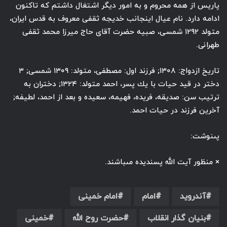
پاريس از همه محروم و به امور ديگر اشتغال داشتم كه تاكنون
ادامه دارد. نام عيال اينجانب خديجه ثقفى معروف به قدس ايران،
متولد ۱۲۹۲ شمسى، صبيه حضرت آقاى حاج ميرزا محمد ثقفى
طهرانى.
تاريخ ازدواج: ۱۳۰۸; فرزند اول: مصطفى، متولد: ۱۳۰۹ شمسى; ۳
دختر در قيد حيات با يك پسر، احمد متولد: ۱۳۲۴; دختران به
ترتيب سن: صديقه، فريده، فهيمه، سعيده و بعد از احمد، لطيفه;
آخرين فرزند در حيات احمد.
پى‏نوشت:
× منظور آيت الله پسنديده مى‏باشند.
آندروید
امام
امام خمینی
بنیان گذار انقلاب
حضرت روح الله
خمینی