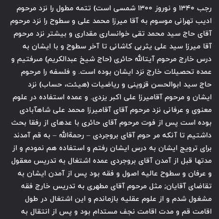
رجب ۱۳۴۰ و نوروز ۱۳۰۰ شمسى است) تتمه مطول را نزد مرحوم
اديب تهرانى موسوم به آقا ميرزا محمد على و سطوح را نزد مرحوم
آقاى حاج سيد محمد تقى خوانسارى مقدارى و بيشتر نزد مرحوم
آقا ميرزا سيد على يثربى كاشانى تا آخر سطوح و با ايشان به
درس خارج مرحوم آيت‏الله حائرى (حاج شيخ عبدالكريم) مى‏رفتيم و
عمده تحصيلات خارج نزد ايشان بوده است. و فلسفه را مرحوم
حاج سيد ابوالحسن قزوينى و رياضيات (هيئت، حساب) نزد
ايشان و مرحوم آقاميرزا على اكبر يزدى. و عمده استفاده در علوم
معنوى و عرفانى نزد مرحوم آقاى آقاميرزا محمد على شاه‏آبادى
بوده است پس از فوت مرحوم آقاى حائرى با عده‏اى از رفقا بحث
داشتيم تا آنكه مر حوم آقاى بروجردى – رحمة‏الله – به قم آمدند
براى ترويج ايشان به درس ايشان رفتم و استفاده هم نمودم و از
مدتها قبل از آمدن آقاى بروجردى عمده اشتغال به تدريس معقول
و عرفان و سطوح عاليه اصول و فقه بود پس از آمدن ايشان به
تقاضاى آقايان; مثل مرحوم آقاى مطهرى به تدريس خارج فقه
مشغول شدم و از علوم عقليه بازماندم و اين اشتغال در طول
اقامت قم و مدت اقامت نجف مستدام بود و پس از انتقال به