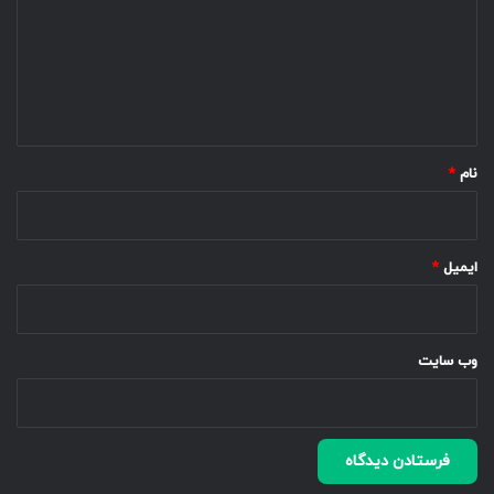
د
گ
ا
ه
*
نام
*
ایمیل
*
وب‌ سایت