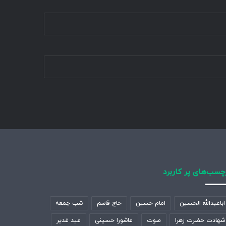
چسب‌های پر کاربرد
اباعبدالله الحسین
امام حسین
حاج قاسم
شب جمعه
شهادت حضرت زهرا
صوت
عاشورا حسینی
عید غدیر