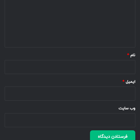
د
گ
ا
ه
*
نام
*
ایمیل
*
وب‌ سایت