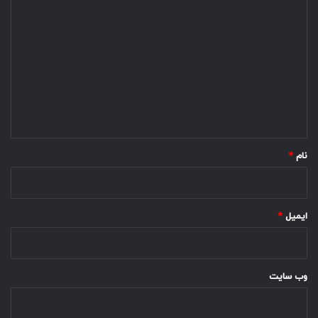
د
ی
د
گ
ا
ه
*
نام
*
ایمیل
*
وب‌ سایت