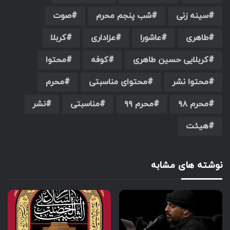
سینه زنی
شب پنجم محرم
صوت
طاهری
عاشورا
عزاداری
کربلا
کربلایی حسین طاهری
کوفه
محتوا
محتوا نشر
محتوای مناسبتی
محرم
محرم ۹۸
محرم ۹۹
مناسبتی
نشر
هیئت
نوشته های مشابه