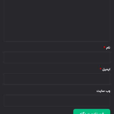
ی
د
گ
ا
ه
*
نام
*
ایمیل
*
وب‌ سایت