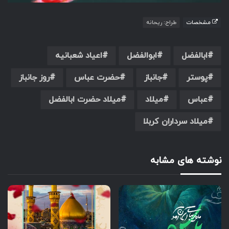
مشخصات
طراح: ریحانه
ابالفضل
ابوالفضل
اعیاد شعبانیه
پوستر
جانباز
حضرت عباس
روز جانباز
عباس
میلاد
میلاد حضرت ابالفضل
میلاد سرداران کربلا
نوشته های مشابه