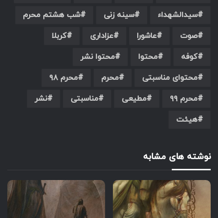
سیدالشهداء
سینه زنی
شب هشتم محرم
صوت
عاشورا
عزاداری
کربلا
کوفه
محتوا
محتوا نشر
محتوای مناسبتی
محرم
محرم ۹۸
محرم ۹۹
مطیعی
مناسبتی
نشر
هیئت
نوشته های مشابه