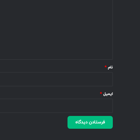
د
ی
د
گ
ا
ه
*
نام
*
ایمیل
*