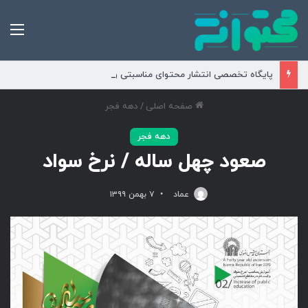
من
پایگاه تخصصی انتشار محتوای مناسبتی و موضوعی
صفحه اصلی
/
دهه فجر
دهه فجر
صعود چهل ساله / نرخ سواد
عماد
۷ بهمن ۱۳۹۹