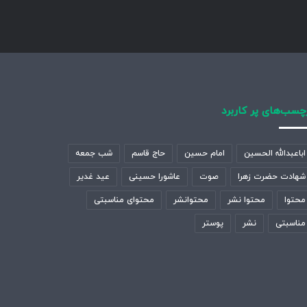
چسب‌های پر کاربرد
اباعبدالله الحسین
امام حسین
حاج قاسم
شب جمعه
شهادت حضرت زهرا
صوت
عاشورا حسینی
عید غدیر
محتوا
محتوا نشر
محتوانشر
محتوای مناسبتی
مناسبتی
نشر
پوستر