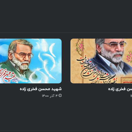
 فخری زاده
شهید محسن فخری زاده
۴ آذر ۱۴۰۰