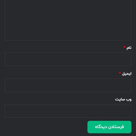
د
گ
ا
ه
*
نام
*
ایمیل
*
وب‌ سایت