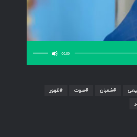
برای
افزایش
یا
00:00
کاهش
صدا
از
کلیدهای
بالا
و
پایین
استفاده
کنید.
یعی
شعبان
صوت
ظهور
ر