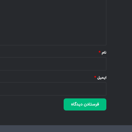
د
گ
ا
ه
*
نام
*
ایمیل
*