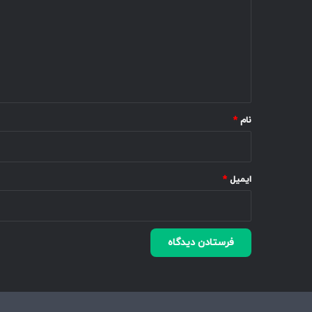
د
گ
ا
ه
*
نام
*
ایمیل
*