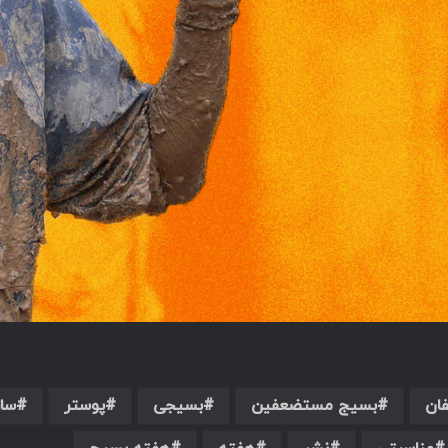
ان
بسیج مستضعفین
بسیجی
پوستر
سا