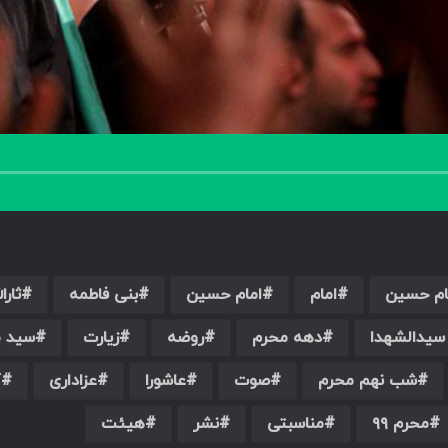
ام حسین
امام
امام حسین
بنی فاطمه
ثارال
یدالشهدا
دهه محرم
روضه
زیارت
سید م
شب نهم محرم
صوت
عاشورا
عزاداری
ک
محرم ۹۹
مناسبتی
نشر
هیئت