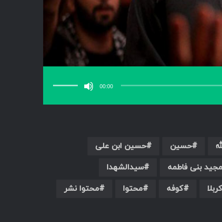
برای
افزایش
یا
00:00
کاهش
صدا
از
کلیدهای
بالا
و
پایین
استفاده
کنید.
له
حسین
حسین ابن علی
جید بنی فاطمه
سیدالشهدا
ربلا
کوفه
محتوا
محتوا نشر