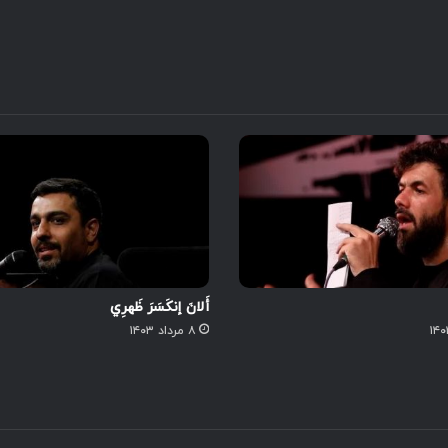
أَلانَ إنکَسَرَ ظَهرِي
۸ مرداد ۱۴۰۳