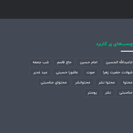
چسب‌های پر کاربرد
اباعبدالله الحسین
امام حسین
حاج قاسم
شب جمعه
شهادت حضرت زهرا
صوت
عاشورا حسینی
عید غدیر
محتوا
محتوا نشر
محتوانشر
محتوای مناسبتی
مناسبتی
نشر
پوستر