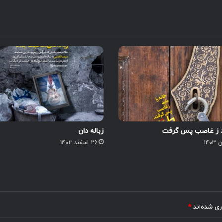
ید ز غاصب پس گرفت
زباله دان
۲۶ اسفند ۱۴۰۲
ری شده‌اند
*