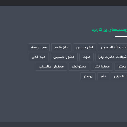
چسب‌های پر کاربرد
اباعبدالله الحسین
امام حسین
حاج قاسم
شب جمعه
شهادت حضرت زهرا
صوت
عاشورا حسینی
عید غدیر
محتوا
محتوا نشر
محتوانشر
محتوای مناسبتی
مناسبتی
نشر
پوستر