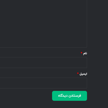
د
ی
د
گ
ا
ه
*
نام
*
ایمیل
*