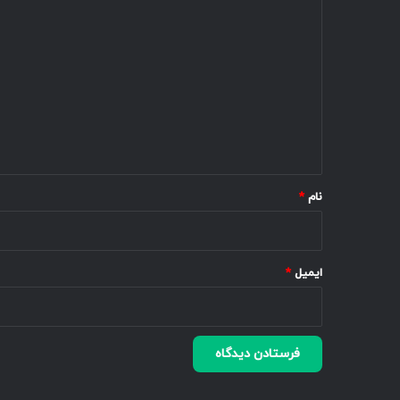
د
ی
د
گ
ا
ه
*
نام
*
ایمیل
*