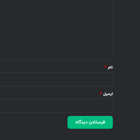
د
ی
د
گ
ا
ه
*
نام
*
ایمیل
*