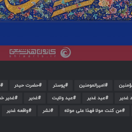
لؤمنین
امیرالمومنین
پوستر
حضرت حیدر
 غدیر
عید غدیر
عید ولایت
غدیر
غدیر خم
من کنت مولا فهذا علی مولاه
نشر
واقعه غدیر