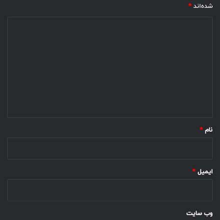
شده‌اند
*
د
ی
د
گ
ا
ه
*
نام
*
ایمیل
*
وب‌ سایت