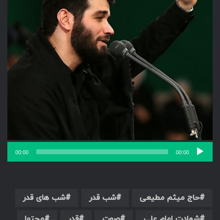
00:00
00:00
حاج میثم مطیعی
شب قدر
شب های قدر
شهادت امام علی
صوت
قدر
محتوا