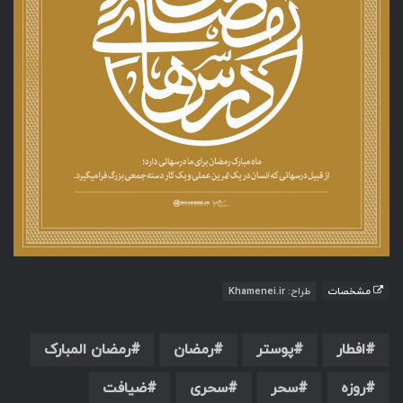
مشخصات
طراح: Khamenei.ir
افطار
پوستر
رمضان
رمضان المبارک
روزه
سحر
سحری
ضیافت