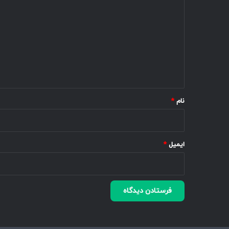
ی
د
گ
ا
ه
*
نام
*
ایمیل
*