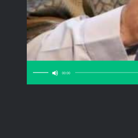
برای
افزایش
یا
00:00
کاهش
صدا
از
کلیدهای
بالا
و
پایین
استفاده
کنید.