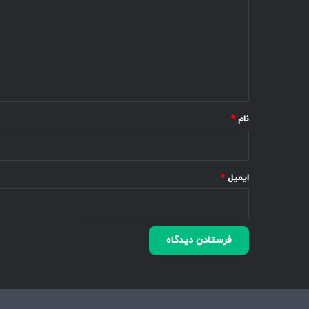
د
گ
ا
ه
*
نام
*
ایمیل
*