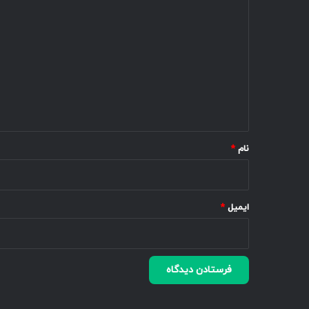
ی
د
گ
ا
ه
*
نام
*
ایمیل
*