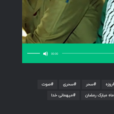
برای
افزایش
یا
00:00
کاهش
صدا
از
کلیدهای
بالا
و
پایین
استفاده
کنید.
روزه
سحر
سحری
صوت
ماه مبارک رمضان
میهمانی خدا