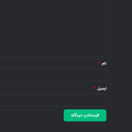
ی
د
گ
ا
ه
*
نام
*
ایمیل
*