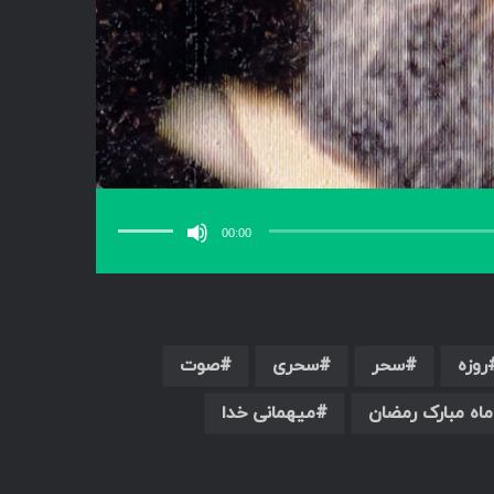
برای
افزایش
یا
00:00
کاهش
صدا
از
کلیدهای
بالا
و
پایین
استفاده
کنید.
روزه
سحر
سحری
صوت
ماه مبارک رمضان
میهمانی خدا