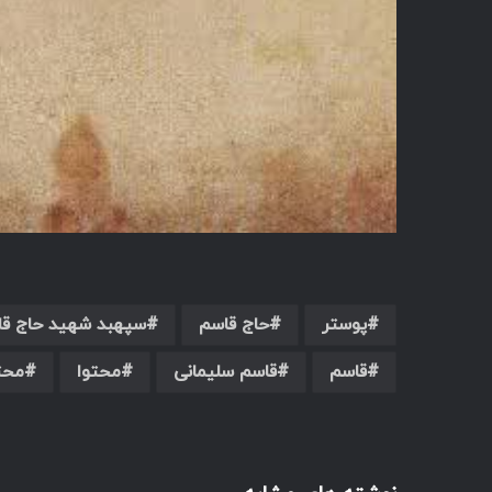
پوستر
حاج قاسم
سپهبد شهید حاج قا
قاسم
قاسم سلیمانی
محتوا
محت