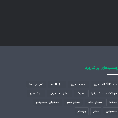
چسب‌های پر کاربرد
اباعبدالله الحسین
امام حسین
حاج قاسم
شب جمعه
شهادت حضرت زهرا
صوت
عاشورا حسینی
عید غدیر
محتوا
محتوا نشر
محتوانشر
محتوای مناسبتی
مناسبتی
نشر
پوستر