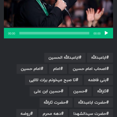
00:00
00:00
اباعبدالله
اباعبدالله الحسین
اصحاب امام حسین
امام
امام حسین
بنی فاطمه
تا صبح میخونم برات لالایی
ثارالله
حسین
حسین ابن علی
حضرت اباعبدالله
حضرت ثارالله
حضرت سیدالشهدا
دهه محرم
روضه