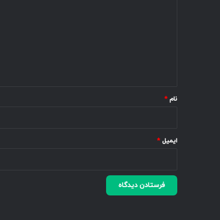
ی
د
گ
ا
ه
*
نام
*
ایمیل
*