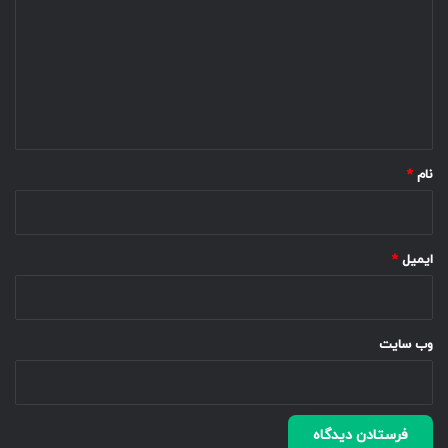
د
گ
ا
ه
*
نام
*
ایمیل
*
وب‌ سایت