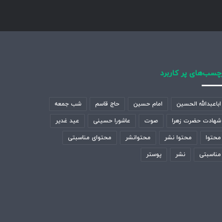
چسب‌های پر کاربرد
اباعبدالله الحسین
امام حسین
حاج قاسم
شب جمعه
شهادت حضرت زهرا
صوت
عاشورا حسینی
عید غدیر
محتوا
محتوا نشر
محتوانشر
محتوای مناسبتی
مناسبتی
نشر
پوستر