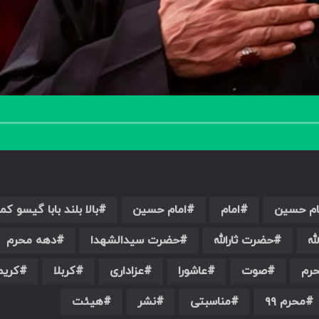
ام حسین
امام
امام حسین
بالا بلند بابا گیسو کمن
له
حضرت ثارالله
حضرت سیدالشهدا
دهه محرم
رم
صوت
عاشورا
عزاداری
کربلا
کری
محرم ۹۹
مناسبتی
نشر
هیئت