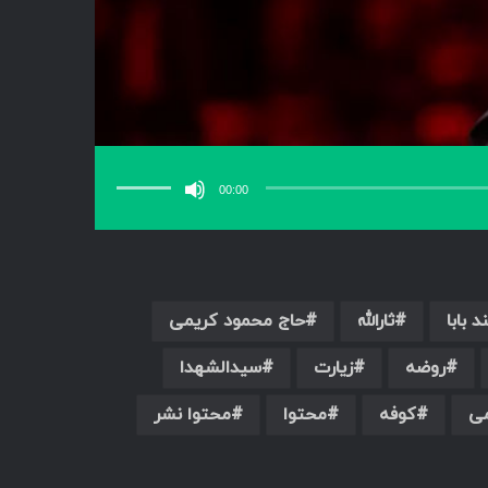
برای
افزایش
یا
00:00
کاهش
صدا
از
کلیدهای
بالا
و
پایین
استفاده
کنید.
د بابا
ثارالله
حاج محمود کریمی
روضه
زیارت
سیدالشهدا
می
کوفه
محتوا
محتوا نشر