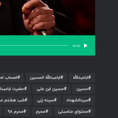
00:00
اباعبدالله
اباعبدالله الحسین
اصحاب ام
حسین
حسین ابن علی
حضرت اباعبدال
سیدالشهداء
سینه زنی
شب هشتم مح
محتوای مناسبتی
محرم
محرم ۹۸