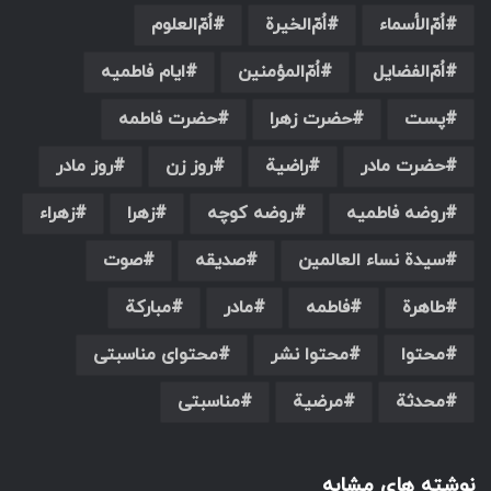
اُمّ‌الأسماء
اُمّ‌الخیرة
اُمّ‌العلوم
اُمّ‌الفضایل
اُمّ‌المؤمنین
ایام فاطمیه
پست
حضرت زهرا
حضرت فاطمه
حضرت مادر
راضیة
روز زن
روز مادر
روضه فاطمیه
روضه کوچه
زهرا
زهراء
سیدة نساء العالمین
صدیقه
صوت
طاهرة
فاطمه
مادر
مبارکة
محتوا
محتوا نشر
محتوای مناسبتی
محدثة
مرضیة
مناسبتی
نوشته های مشابه