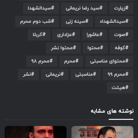
زیارت
سید رضا نریمانی
سیدالشهدا
سیدالشهداء
سینه زنی
شب دوم محرم
صوت
عاشورا
عزاداری
کربلا
کوفه
محتوا
محتوا نشر
محتوای مناسبتی
محرم
محرم ۹۸
محرم ۹۹
مناسبتی
نریمانی
نشر
هیئت
نوشته های مشابه