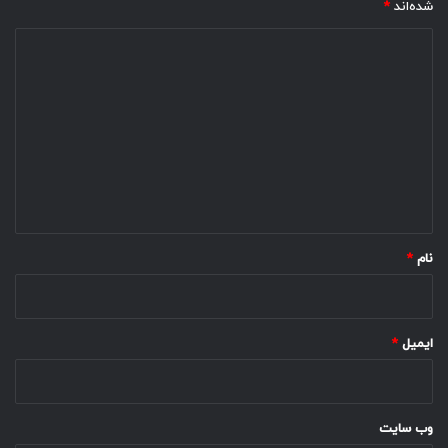
شده‌اند
*
د
ی
د
گ
ا
ه
*
نام
*
ایمیل
*
وب‌ سایت