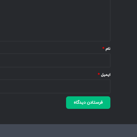
د
گ
ا
ه
*
نام
*
ایمیل
*